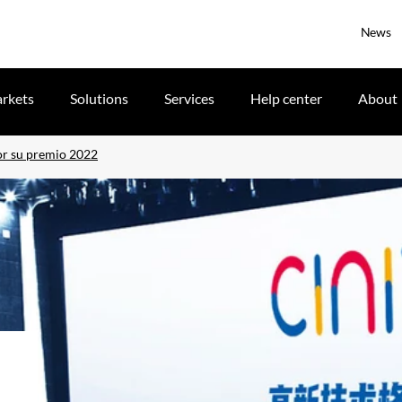
News
rkets
Solutions
Services
Help center
About
por su premio 2022