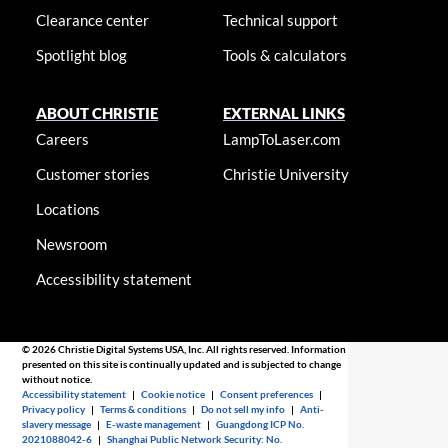
Clearance center
Technical support
Spotlight blog
Tools & calculators
ABOUT CHRISTIE
EXTERNAL LINKS
Careers
LampToLaser.com
Customer stories
Christie University
Locations
Newsroom
Accessibility statement
© 2026 Christie Digital Systems USA, Inc. All rights reserved. Information
presented on this site is continually updated and is subjected to change
without notice.
Accessibility statement
|
Cookie notice
|
Consent preferences
|
Privacy policy
|
Terms & conditions
|
Do not sell my info
|
Anti-
slavery message
|
E-waste management
|
Guangdong ICP No.
2021088042-6
|
Shanghai Public Network Security: No.