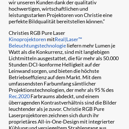
wir unseren Kunden dank der qualitativ
hochwertigen, wirtschaftlichen und
leistungsstarken Projektoren von Christie eine
perfekte Bildqualität bereitstellen können.“
Christies RGB Pure Laser
Kinoprojektoren
mit
Real|Laser™
Beleuchtungstechnologie
liefern mehr Lumen je
Watt als die Konkurrenz, sind mit langlebigen
Lichtmitteln ausgestattet, die für mehr als 50.000
Stunden DCI-konforme Helligkeit auf der
Leinwand sorgen, und bieten die höchste
Betriebseffizienz auf dem Markt. Mit dem
umfassendsten Farbumfang sämtlicher
Projektionstechnologien, der mehr als 95 % des
Rec.2020
Farbraums abdeckt, und einem
überragenden Kontrastverhältnis sind die Bilder
leuchtender als je zuvor. Christie RGB Pure
Laserprojektoren zeichnen sich durch ihr
proprietäres All-in-One-Design mit integrierter
Kühlung und versiegeltem Strahlengang aus.