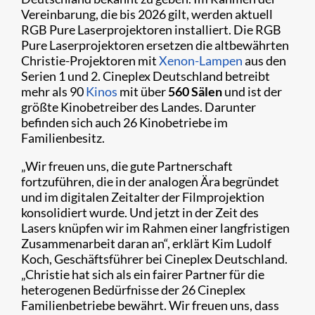
Vereinbarung, die bis 2026 gilt, werden aktuell
RGB Pure Laserprojektoren installiert. Die RGB
Pure Laserprojektoren ersetzen die altbewährten
Christie-Projektoren mit
Xenon-Lampen
aus den
Serien 1 und 2. Cineplex Deutschland betreibt
mehr als 90
Kinos
mit über
560 Sälen
und ist der
größte Kinobetreiber des Landes. Darunter
befinden sich auch 26 Kinobetriebe im
Familienbesitz.
„Wir freuen uns, die gute Partnerschaft
fortzuführen, die in der analogen Ära begründet
und im digitalen Zeitalter der Filmprojektion
konsolidiert wurde. Und jetzt in der Zeit des
Lasers knüpfen wir im Rahmen einer langfristigen
Zusammenarbeit daran an“, erklärt Kim Ludolf
Koch, Geschäftsführer bei Cineplex Deutschland.
„Christie hat sich als ein fairer Partner für die
heterogenen Bedürfnisse der 26 Cineplex
Familienbetriebe bewährt. Wir freuen uns, dass