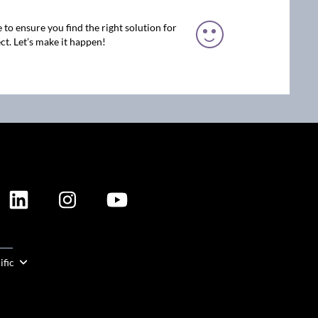
 to ensure you find the right solution for
ct. Let’s make it happen!
ION
ific