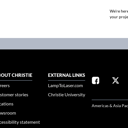
We're here
your proje
OUT CHRISTIE
EXTERNAL LINKS
reers
LampToLaser.com
stomer stories
Christie University
SELECT YOUR REG
cations
Americas & Asia Pac
wsroom
cessibility statement