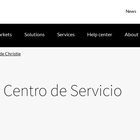
News
rkets
Solutions
Services
Help center
About
de Christie
 Centro de Servicio